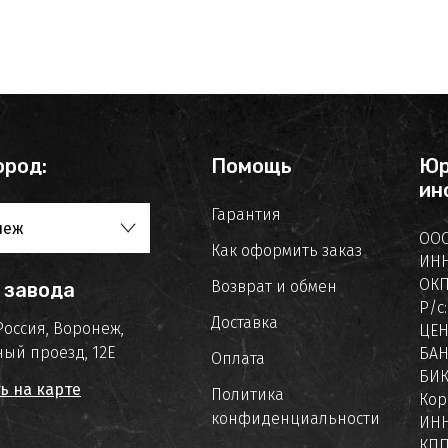
ород:
Помощь
Юр
ин
Гарантия
неж
ООО
Как оформить заказ
ИНН
ОКП
Возврат и обмен
 завода
Р/с
Доставка
Россия, Воронеж,
ЦЕ
ый проезд, 12Е
БАН
Оплата
БИК
ь на карте
Политика
Кор
конфиденциальности
ИНН
КПП