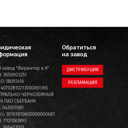
идическая
Обратиться
формация
на завод
 завод "Ферингер и К"
ДИСТРИБУЦИЯ
: 3650003251
О: 18092416
РЕКЛАМАЦИЯ
: 40702810213000061365
НТРАЛЬНО-ЧЕРНОЗЕМНЫЙ
К ПАО СБЕРБАНК
: 042007681
/с: 30101810600000000681
: 7707083893
: 366402001