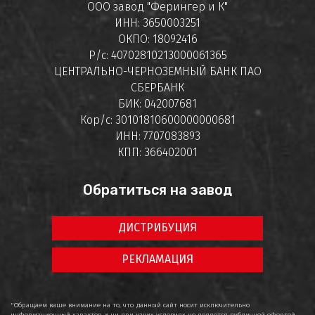
ООО завод "Ферингер и К"
ИНН: 3650003251
ОКПО: 18092416
Р/с: 40702810213000061365
ЦЕНТРАЛЬНО-ЧЕРНОЗЕМНЫЙ БАНК ПАО
СБЕРБАНК
БИК: 042007681
Кор/с: 30101810600000000681
ИНН: 7707083893
КПП: 366402001
Обратиться на завод
ДИСТРИБУЦИЯ
РЕКЛАМАЦИЯ
"Обращаем ваше внимание на то, что данный сайт носит исключительно
информационный характер и ни при каких условиях не является публичной офертой,