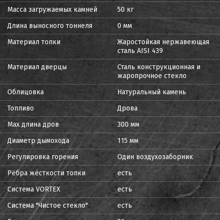
Масса загружаемых камней
50 кг
Длина выносного тоннеля
0 мм
Материал топки
Жаростойкая нержавеющая
сталь AISI 439
Материал дверцы
Сталь конструкционная и
жаропрочное стекло
Облицовка
Натуральный камень
Топливо
Дрова
Max длина дров
300 мм
Диаметр дымохода
115 мм
Регулировка горения
Один воздухозаборник
Рёбра жёсткости топки
есть
Система VORTEX
есть
Система "Чистое стекло"
есть