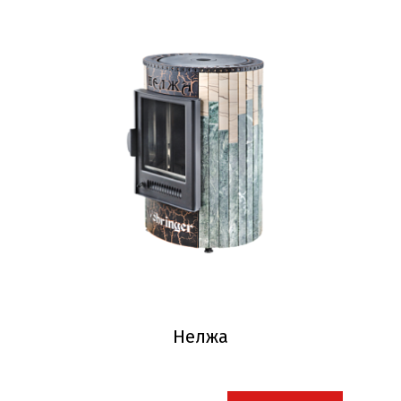
Нелжа