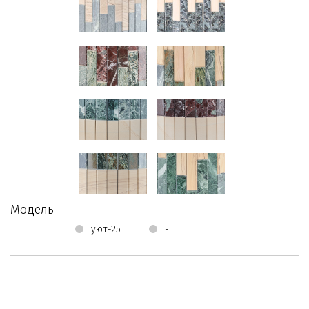
Модель
уют-25
-