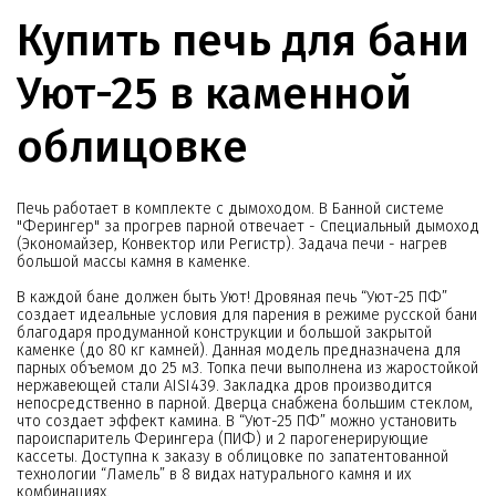
Купить печь для бани
Уют-25 в каменной
облицовке
Печь работает в комплекте с дымоходом. В Банной системе
"Ферингер" за прогрев парной отвечает - Специальный дымоход
(Экономайзер, Конвектор или Регистр). Задача печи - нагрев
большой массы камня в каменке.
В каждой бане должен быть Уют! Дровяная печь “Уют-25 ПФ”
создает идеальные условия для парения в режиме русской бани
благодаря продуманной конструкции и большой закрытой
каменке (до 80 кг камней). Данная модель предназначена для
парных объемом до 25 м3. Топка печи выполнена из жаростойкой
нержавеющей стали AISI439. Закладка дров производится
непосредственно в парной. Дверца снабжена большим стеклом,
что создает эффект камина. В “Уют-25 ПФ” можно установить
пароиспаритель Ферингера (ПИФ) и 2 парогенерирующие
кассеты. Доступна к заказу в облицовке по запатентованной
технологии “Ламель” в 8 видах натурального камня и их
комбинациях.