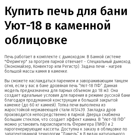
Купить печь для бани
Уют-18 в каменной
облицовке
Печь работает в комплекте с дымоходом. В Банной системе
"Ферингер" за прогрев парной отвечает - Специальный дымоход
(Экономайзер, Конвектор или Регистр). Задача печи - нагрев
большой массы камня в каменке.
Вы сможете наслаждаться парением и завораживающим танцем
огня, если у вас в бане дровяная печь “Уют-18 ПФ”. Данная
модель предназначена для парных объемом до 18 м3. Она
создает идеальные условия для парения в режиме русской бани
благодаря продуманной конструкции и большой закрытой
каменке (до 60 кг камней). Топка печи выполнена из
жаростойкой нержавеющей стали AISI439. Закладка дров
производится непосредственно в парной. Дверца снабжена
большим стеклом, что создает эффект камина. В “Уют-18 ПФ”
можно установить пароиспаритель Ферингера (ПИФ) и 2
парогенерирующие кассеты. Доступна к заказу в облицовке по
запатентованной технологии “Ламель” в 8 видах натурального