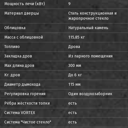
Мощность печи (кВт)
9
Материал дверцы
Сталь конструкционная и
жаропрочное стекло
Облицовка
Натуральный камень
Масса с облицовкой
115,85 кг
Топливо
Дрова
Закладка дров
Из парного помещения
Max длина дров
300 мм
Кг. дров
До 6 кг
Диаметр дымохода
115 мм
Регулировка горения
Один воздухозаборник
Рёбра жёсткости топки
есть
Система VORTEX
есть
Система "Чистое стекло"
есть