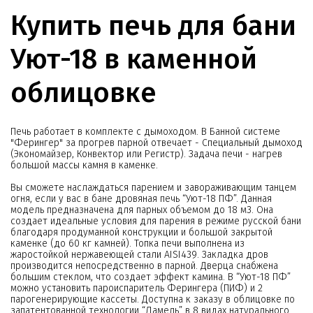
Купить печь для бани
Уют-18 в каменной
облицовке
Печь работает в комплекте с дымоходом. В Банной системе
"Ферингер" за прогрев парной отвечает - Специальный дымоход
(Экономайзер, Конвектор или Регистр). Задача печи - нагрев
большой массы камня в каменке.
Вы сможете наслаждаться парением и завораживающим танцем
огня, если у вас в бане дровяная печь “Уют-18 ПФ”. Данная
модель предназначена для парных объемом до 18 м3. Она
создает идеальные условия для парения в режиме русской бани
благодаря продуманной конструкции и большой закрытой
каменке (до 60 кг камней). Топка печи выполнена из
жаростойкой нержавеющей стали AISI439. Закладка дров
производится непосредственно в парной. Дверца снабжена
большим стеклом, что создает эффект камина. В “Уют-18 ПФ”
можно установить пароиспаритель Ферингера (ПИФ) и 2
парогенерирующие кассеты. Доступна к заказу в облицовке по
запатентованной технологии “Ламель” в 8 видах натурального