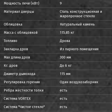
Мощность печи (кВт)
9
Материал дверцы
Сталь конструкционная и
жаропрочное стекло
Облицовка
Натуральный камень
Масса с облицовкой
115,85 кг
Топливо
Дрова
Закладка дров
Из парного помещения
Max длина дров
300 мм
Кг. дров
До 6 кг
Диаметр дымохода
115 мм
Регулировка горения
Один воздухозаборник
Рёбра жёсткости топки
есть
Система VORTEX
есть
Система "Чистое стекло"
есть