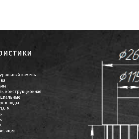
ристики
уральный камень
ова
 мм
ль конструкционная
ециальные
рев воды
-1,0 м
ь
ь
м.
месяцев