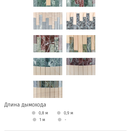
Длина дымохода
0,8 м
0,9 м
1 м
-