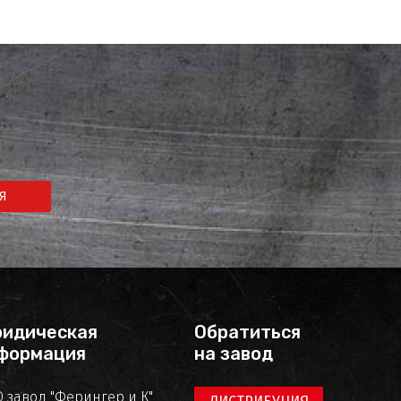
Я
идическая
Обратиться
формация
на завод
 завод "Ферингер и К"