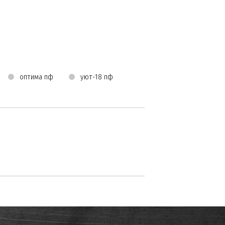
оптима пф
уют-18 пф