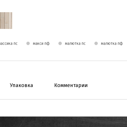
лассика пс
макси пф
малютка пс
малютка пф
Упаковка
Комментарии