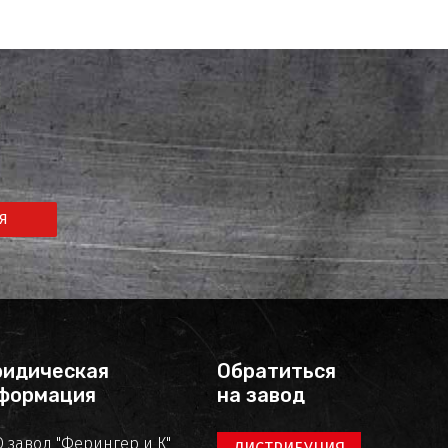
Я
идическая
Обратиться
формация
на завод
 завод "Ферингер и К"