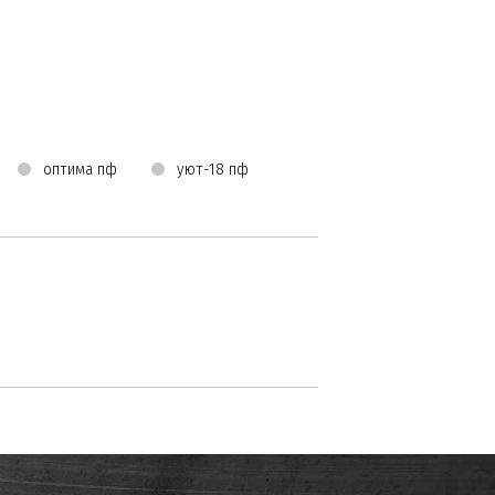
оптима пф
уют-18 пф