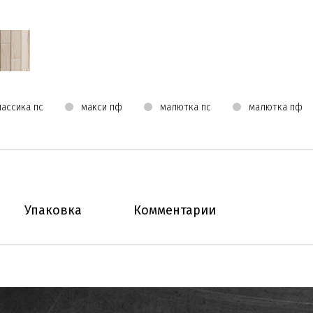
лассика пс
макси пф
малютка пс
малютка пф
Упаковка
Комментарии