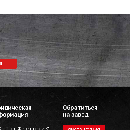
Я
идическая
Обратиться
формация
на завод
 завод "Ферингер и К"