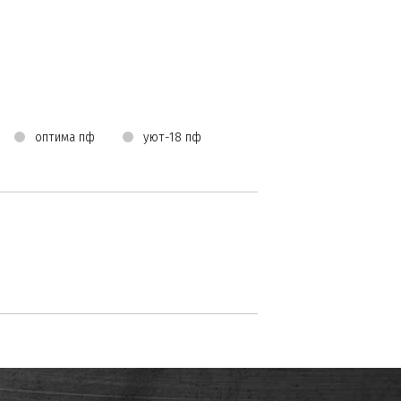
оптима пф
уют-18 пф