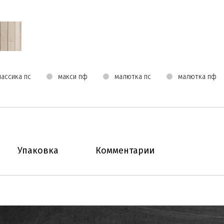
лассика пс
макси пф
малютка пс
малютка пф
Упаковка
Комментарии