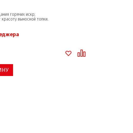
ания горячих искр;
т красоту выносной топки.
неджера
ИНУ