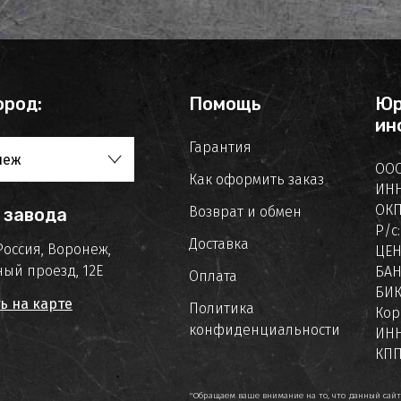
ород:
Помощь
Юр
ин
Гарантия
неж
ООО
Как оформить заказ
ИНН
ОКП
Возврат и обмен
 завода
Р/с
Доставка
Россия, Воронеж,
ЦЕ
ый проезд, 12Е
БАН
Оплата
БИК
ь на карте
Политика
Кор
конфиденциальности
ИНН
КПП
"Обращаем ваше внимание на то, что данный сай