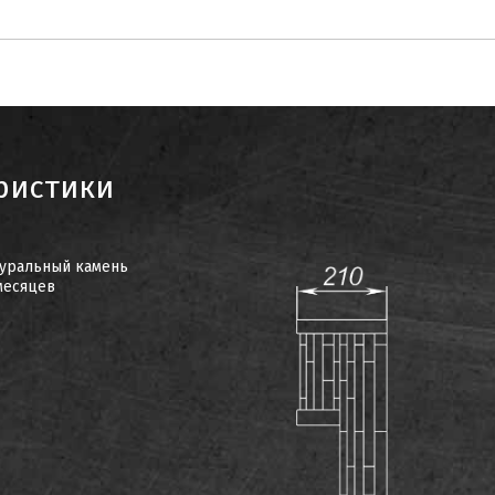
ристики
уральный камень
месяцев