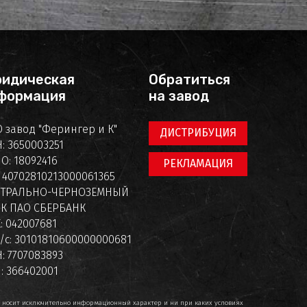
идическая
Обратиться
формация
на завод
 завод "Ферингер и К"
ДИСТРИБУЦИЯ
: 3650003251
О: 18092416
РЕКЛАМАЦИЯ
: 40702810213000061365
НТРАЛЬНО-ЧЕРНОЗЕМНЫЙ
К ПАО СБЕРБАНК
: 042007681
/с: 30101810600000000681
: 7707083893
: 366402001
т носит исключительно информационный характер и ни при каких условиях