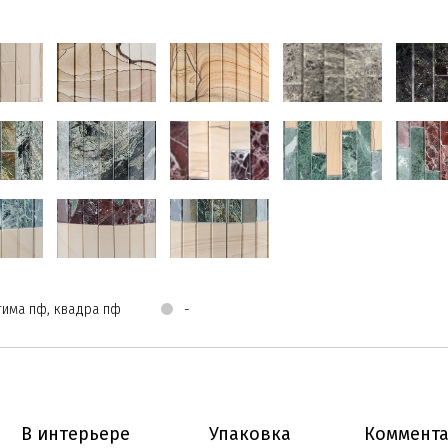
тима пф, квадра пф
-
В интерьере
Упаковка
Коммент