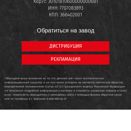
Кор/с: 30101810600000000681
ИНН: 7707083893
КПП: 366402001
Обратиться на завод
ДИСТРИБУЦИЯ
РЕКЛАМАЦИЯ
"Обращаем ваше внимание на то, что данный сайт носит исключительно
информационный характер и ни при каких условиях не является публичной офертой,
определяемой положениями Статьи 437 (2) Гражданского кодекса Российской Федерации.
ля получения подробной информации о наличии и стоимости указанных товаров и (или)
услуг, пожалуйста, обращайтесь к менеджеру сайта с помощью формы обратной связи
или по телефону в г. Воронеж: 8-800-600-82-37