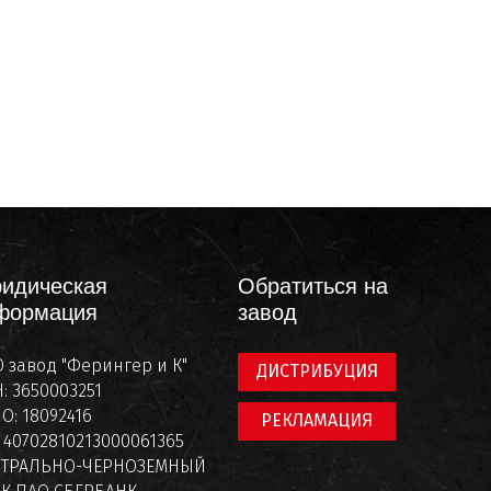
идическая
Обратиться на
формация
завод
 завод "Ферингер и К"
ДИСТРИБУЦИЯ
: 3650003251
О: 18092416
РЕКЛАМАЦИЯ
: 40702810213000061365
НТРАЛЬНО-ЧЕРНОЗЕМНЫЙ